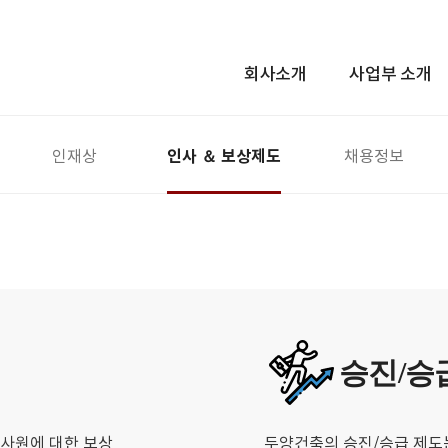
회사소개
사업부 소개
인사 ＆ 보상제도
인재상
채용정보
승진/승
사원에 대한 보상
두양건축의 승진/승급 제도