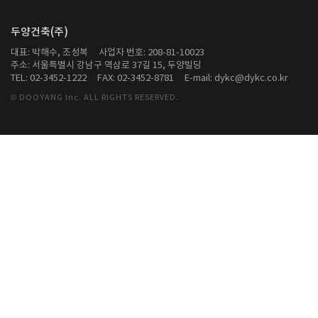
두양건축(주)
대표: 박해수, 조성복
사업자 번호: 208-81-10023
주소: 서울특별시 강남구 역삼로 37길 15, 두양빌딩
TEL: 02-3452-1222
FAX: 02-3452-8781
E-mail: dykc@dykc.co.kr
© DOOYANG Inc. ALL RIGHTS RESERVED.