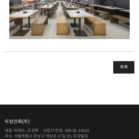
목록
두양건축(주)
대표: 박해수, 조성복
사업자 번호: 208-81-10023
주소: 서울특별시 강남구 역삼로 37길 15, 두양빌딩